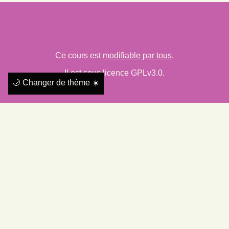
Ce cours est
modifiable par tous
.
Il est sous licence GPLv3.0.
🌙️ Changer de thème ☀️