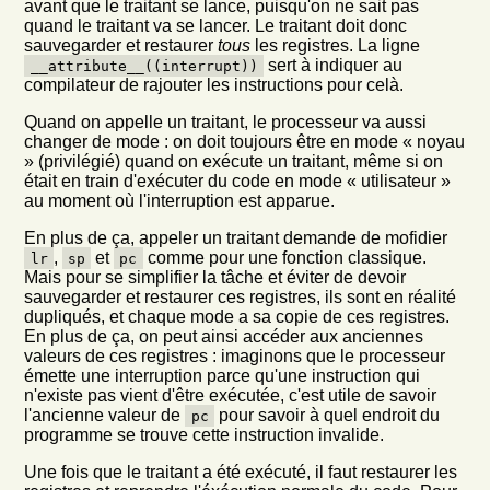
avant que le traitant se lance, puisqu'on ne sait pas
quand le traitant va se lancer. Le traitant doit donc
sauvegarder et restaurer
tous
les registres. La ligne
sert à indiquer au
__attribute__((interrupt))
compilateur de rajouter les instructions pour celà.
Quand on appelle un traitant, le processeur va aussi
changer de mode : on doit toujours être en mode « noyau
» (privilégié) quand on exécute un traitant, même si on
était en train d'exécuter du code en mode « utilisateur »
au moment où l'interruption est apparue.
En plus de ça, appeler un traitant demande de mofidier
,
et
comme pour une fonction classique.
lr
sp
pc
Mais pour se simplifier la tâche et éviter de devoir
sauvegarder et restaurer ces registres, ils sont en réalité
dupliqués, et chaque mode a sa copie de ces registres.
En plus de ça, on peut ainsi accéder aux anciennes
valeurs de ces registres : imaginons que le processeur
émette une interruption parce qu'une instruction qui
n'existe pas vient d'être exécutée, c'est utile de savoir
l'ancienne valeur de
pour savoir à quel endroit du
pc
programme se trouve cette instruction invalide.
Une fois que le traitant a été exécuté, il faut restaurer les