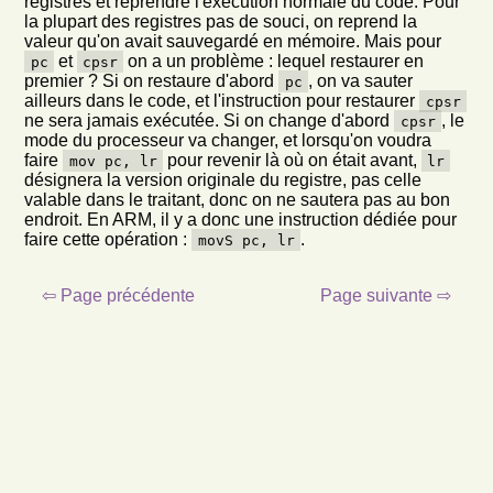
registres et reprendre l'éxécution normale du code. Pour
la plupart des registres pas de souci, on reprend la
valeur qu'on avait sauvegardé en mémoire. Mais pour
et
on a un problème : lequel restaurer en
pc
cpsr
premier ? Si on restaure d'abord
, on va sauter
pc
ailleurs dans le code, et l'instruction pour restaurer
cpsr
ne sera jamais exécutée. Si on change d'abord
, le
cpsr
mode du processeur va changer, et lorsqu'on voudra
faire
pour revenir là où on était avant,
mov pc, lr
lr
désignera la version originale du registre, pas celle
valable dans le traitant, donc on ne sautera pas au bon
endroit. En ARM, il y a donc une instruction dédiée pour
faire cette opération :
.
movS pc, lr
⇦ Page précédente
Page suivante ⇨